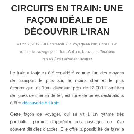
CIRCUITS EN TRAIN: UNE
FAÇON IDÉALE DE
DÉCOUVRIR L’IRAN
/
/
March 9, 2019
0 Comments
in
Voyage en Iran
,
Conseils et
astuces de voyage pour l'Iran
,
Culture
,
Nouvelles
,
Tourisme
/
iranien
by
Farzaneh Sarafraz
Le train a toujours été considéré comme l’un des moyens
de transport le plus sûr, le moins cher et le plus
économique, et l’Iran, disposant près de 12 000 kilomètres
de lignes de chemin de fer, est l’une de belles destinations
à être
découverte en train
.
Cette façon de voyager, qui se vit à un rythme très
particulier, permet d’apprécier des paysages de rêve
souvent difficiles d’accès. Elle offre la possibilité de faire la