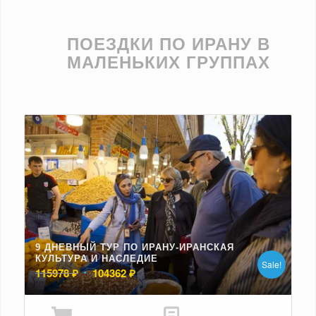
ПОЕЗДКИ ПО ИРАНУ В
МАЛЕНЬКИХ ГРУППАХ
9 ДНЕВНЫЙ ТУР ПО ИРАНУ-ИРАНСКАЯ
КУЛЬТУРА И НАСЛЕДИЕ
Sale!
Первоначальная
Текущая
115978
₽
104362
₽
цена
цена:
составляла
104362 ₽.