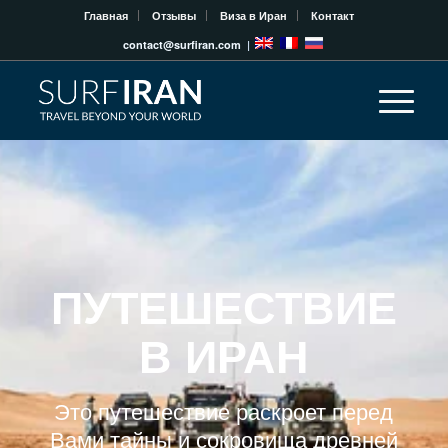
Главная
Отзывы
Виза в Иран
Контакт
contact@surfiran.com
|
ПУТЕШЕСТВИЕ
В ИРАН
Это путешествие раскроет перед
Вами тайны и сокровища древней