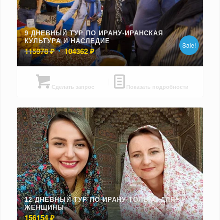
9 ДНЕВНЫЙ ТУР ПО ИРАНУ-ИРАНСКАЯ
КУЛЬТУРА И НАСЛЕДИЕ
Sale!
Первоначальная
Текущая
115978
₽
104362
₽
цена
цена:
составляла
104362 ₽.
115978 ₽.
Сделать запрос
Показать подробности
12 ДНЕВНЫЙ ТУР ПО ИРАНУ ТОЛЬКО ДЛЯ
ЖЕНЩИНЫ
156154
₽