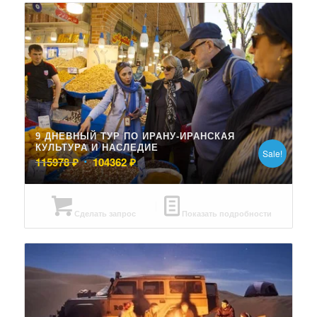
9 ДНЕВНЫЙ ТУР ПО ИРАНУ-ИРАНСКАЯ
КУЛЬТУРА И НАСЛЕДИЕ
Sale!
Первоначальная
Текущая
115978
₽
104362
₽
цена
цена:
составляла
104362 ₽.
115978 ₽.
Сделать запрос
Показать подробности