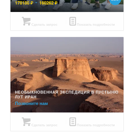
Первоначальная
Текущая
178186
₽
160262
₽
цена
цена:
составляла
160262 ₽.
178186 ₽.
Сделать запрос
Показать подробности
НЕОБЫКНОВЕННАЯ ЭКСПЕДИЦИЯ В ПУСТЫНЮ
ЛУТ ИРАН
Позвоните нам
Сделать запрос
Показать подробности