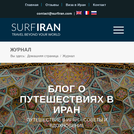
Главная
Отзывы
Виза в Иран
Контакт
contact@surfiran.com
|
ЖУРНАЛ
Вы здесь:
Домашняя страница
/
Журнал
БЛОГ О
ПУТЕШЕСТВИЯХ В
ИРАН
ПУТЕШЕСТВИЕ В ИРАН – СОВЕТЫ И
ВДОХНОВЕНИЕ