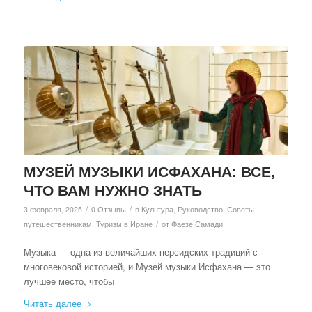
МУЗЕЙ МУЗЫКИ ИСФАХАНА: ВСЕ,
ЧТО ВАМ НУЖНО ЗНАТЬ
/
/
3 февраля, 2025
0 Отзывы
в
Культура
,
Руководство
,
Советы
/
путешественникам
,
Туризм в Иране
от
Фаезе Самади
Музыка — одна из величайших персидских традиций с
многовековой историей, и Музей музыки Исфахана — это
лучшее место, чтобы
Читать далее