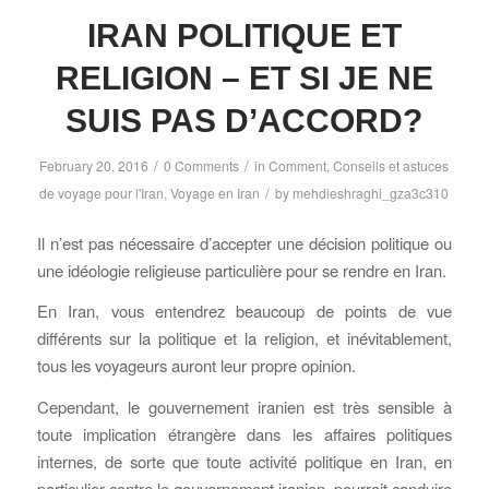
IRAN POLITIQUE ET
RELIGION – ET SI JE NE
SUIS PAS D’ACCORD?
/
/
February 20, 2016
0 Comments
in
Comment
,
Conseils et astuces
/
de voyage pour l'Iran
,
Voyage en Iran
by
mehdieshraghi_gza3c310
Il n’est pas nécessaire d’accepter une décision politique ou
une idéologie religieuse particulière pour se rendre en Iran.
En Iran, vous entendrez beaucoup de points de vue
différents sur la politique et la religion, et inévitablement,
tous les voyageurs auront leur propre opinion.
Cependant, le gouvernement iranien est très sensible à
toute implication étrangère dans les affaires politiques
internes, de sorte que toute activité politique en Iran, en
particulier contre le gouvernement iranien, pourrait conduire