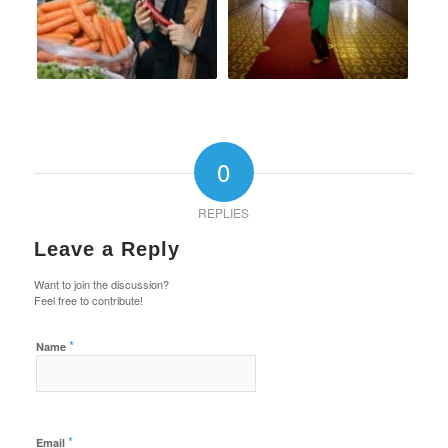
0
REPLIES
Leave a Reply
Want to join the discussion?
Feel free to contribute!
*
Name
*
Email