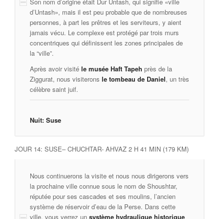
Son nom d’origine était Dur Untash, qui signifie «ville
d’Untash», mais il est peu probable que de nombreuses
personnes, à part les prêtres et les serviteurs, y aient
jamais vécu. Le complexe est protégé par trois murs
concentriques qui définissent les zones principales de
la “ville”.
Après avoir visité
le musée Haft Tapeh
près de la
Ziggurat, nous visiterons
le tombeau de Daniel
, un très
célèbre saint juif.
Nuit: Suse
JOUR 14: SUSE– CHUCHTAR- AHVAZ 2 H 41 MIN (179 KM)
Nous continuerons la visite et nous nous dirigerons vers
la prochaine ville connue sous le nom de Shoushtar,
réputée pour ses cascades et ses moulins, l’ancien
système de réservoir d’eau de la Perse. Dans cette
ville, vous verrez un
système hydraulique historique