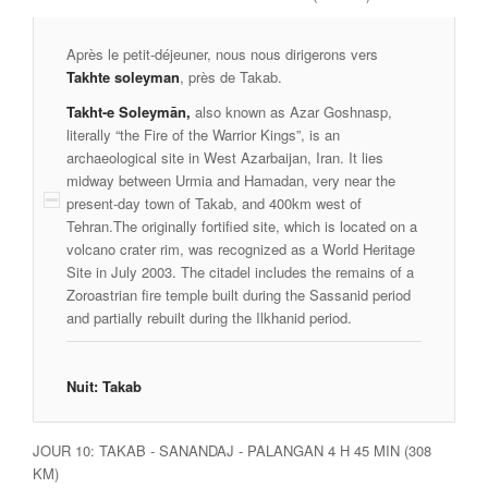
Après le petit-déjeuner, nous nous dirigerons vers
Takhte soleyman
, près de Takab.
Takht-e Soleymān,
also known as Azar Goshnasp,
literally “the Fire of the Warrior Kings”, is an
archaeological site in West Azarbaijan, Iran. It lies
midway between Urmia and Hamadan, very near the
present-day town of Takab, and 400km west of
Tehran.The originally fortified site, which is located on a
volcano crater rim, was recognized as a World Heritage
Site in July 2003. The citadel includes the remains of a
Zoroastrian fire temple built during the Sassanid period
and partially rebuilt during the Ilkhanid period.
Nuit: Takab
JOUR 10: TAKAB - SANANDAJ - PALANGAN 4 H 45 MIN (308
KM)