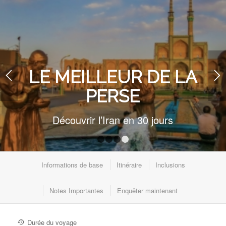
LE MEILLEUR DE LA
PERSE
Découvrir l’Iran en 30 jours
1
2
3
4
Informations de base
Itinéraire
Inclusions
Notes Importantes
Enquêter maintenant
Durée du voyage