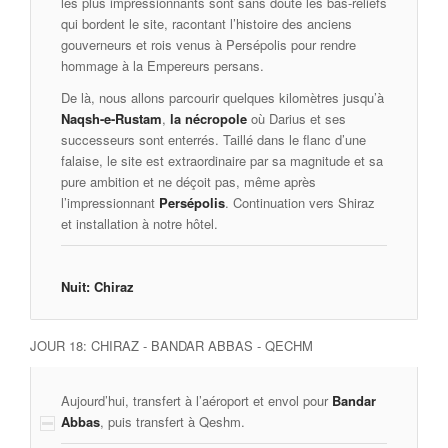
les plus impressionnants sont sans doute les bas-reliefs
qui bordent le site, racontant l’histoire des anciens
gouverneurs et rois venus à Persépolis pour rendre
hommage à la Empereurs persans.
De là, nous allons parcourir quelques kilomètres jusqu’à
Naqsh-e-Rustam
,
la nécropole
où Darius et ses
successeurs sont enterrés. Taillé dans le flanc d’une
falaise, le site est extraordinaire par sa magnitude et sa
pure ambition et ne déçoit pas, même après
l’impressionnant
Persépolis
. Continuation vers Shiraz
et installation à notre hôtel.
Nuit: Chiraz
JOUR 18: CHIRAZ - ‌BANDAR ABBAS - QECHM
Aujourd’hui, transfert à l’aéroport et envol pour
Bandar
Abbas
, puis transfert à Qeshm.