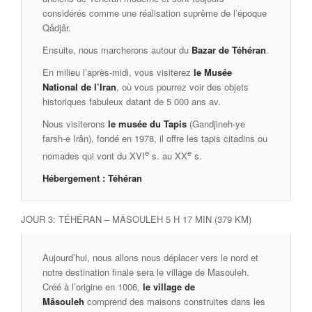
considérés comme une réalisation suprême de l’époque
Qâdjâr.
Ensuite, nous marcherons autour du
Bazar de Téhéran
.
En milieu l’après-midi, vous visiterez
le Musée
National de l’Iran
, où vous pourrez voir des objets
historiques fabuleux datant de 5 000 ans av.
Nous visiterons
le musée du Tapis
(Gandjineh-ye
farsh-e Irân), fondé en 1978, il offre les tapis citadins ou
e
e
nomades qui vont du XVI
s. au XX
s.
Hébergement :
Téhéran
JOUR 3: TÉHÉRAN – MÂSOULEH 5 H 17 MIN (379 KM)
Aujourd’hui, nous allons nous déplacer vers le nord et
notre destination finale sera le village de Masouleh.
Créé à l’origine en 1006,
le village de
Mâsouleh
comprend des maisons construites dans les