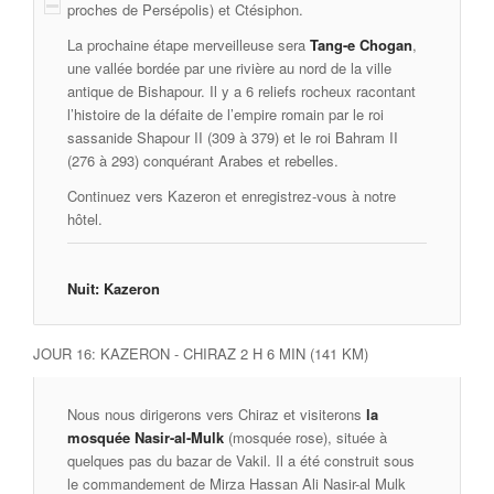
proches de Persépolis) et Ctésiphon.
La prochaine étape merveilleuse sera
Tang-e Chogan
,
une vallée bordée par une rivière au nord de la ville
antique de Bishapour. Il y a 6 reliefs rocheux racontant
l’histoire de la défaite de l’empire romain par le roi
sassanide Shapour II (309 à 379) et le roi Bahram II
(276 à 293) conquérant Arabes et rebelles.
Continuez vers Kazeron et enregistrez-vous à notre
hôtel.
Nuit: Kazeron
JOUR 16: KAZERON - CHIRAZ 2 H 6 MIN (141 KM)
Nous nous dirigerons vers Chiraz et visiterons
la
mosquée Nasir-al-Mulk
(mosquée rose), située à
quelques pas du bazar de Vakil. Il a été construit sous
le commandement de Mirza Hassan Ali Nasir-al Mulk