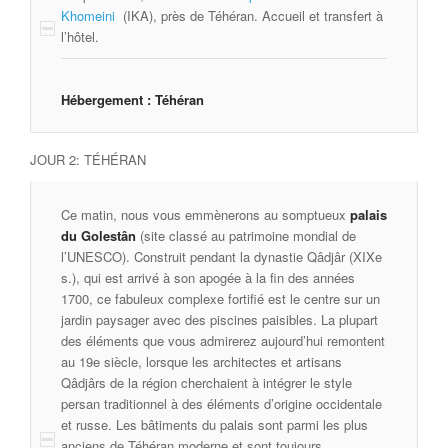
Khomeini
(IKA), près de Téhéran. Accueil et transfert à
l’hôtel.
Hébergement : Téhéran
JOUR 2: TÉHÉRAN
Ce matin, nous vous emmènerons au somptueux
palais
du Golestân
(site classé au patrimoine mondial de
l’UNESCO). Construit pendant la dynastie Qâdjâr (XIXe
s.), qui est arrivé à son apogée à la fin des années
1700, ce fabuleux complexe fortifié est le centre sur un
jardin paysager avec des piscines paisibles. La plupart
des éléments que vous admirerez aujourd’hui remontent
au 19e siècle, lorsque les architectes et artisans
Qâdjârs de la région cherchaient à intégrer le style
persan traditionnel à des éléments d’origine occidentale
et russe. Les bâtiments du palais sont parmi les plus
anciens de Téhéran moderne et sont toujours