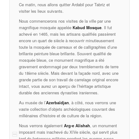
Ce matin, nous allons quitter Ardabil pour Tabriz et
visiter les lieux suivants.
Nous commencerons nos visites de la ville par une
magnifique mosquée appelée
Kabud Mosque
. Il fut
achevé en 1465, mais les artisans qualifiés passèrent
encore un quart de siècle à recouvrir minutieusement
toute la mosquée de carreaux et de calligraphies d’une
brillante peinture bleue brillante. Souvent qualifié de
mosquée bleue, ce monument magnifique a été
gravement endommagé par deux tremblements de terre
du 18ème siècle. Mais devant la façade nord, avec une
grande partie de son travail de carrelage original encore
intact, vous aurez un aperçu de l’héritage artistique
durable des anciennes dynasties iraniennes.
Au musée de l’
Azerbaïdjan
, à côté, nous verrons une
vaste collection d’objets archéologiques couvrant des
millénaires d’histoire et de culture de la région.
Nous verrons également
Arg-e Alishah
, un monument
imposant mais inachevé du XIVe siècle, qui servit plus
tard de forteresse militaire pendant les guerres russo-