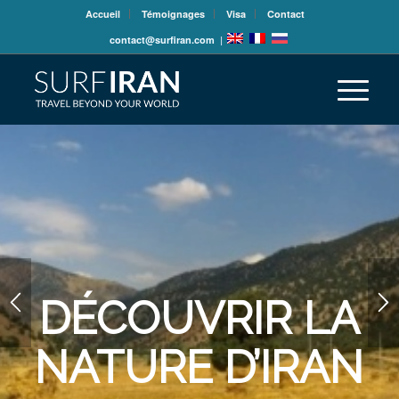
Accueil
Témoignages
Visa
Contact
contact@surfiran.com
|
DÉCOUVRIR LA
NATURE D’IRAN